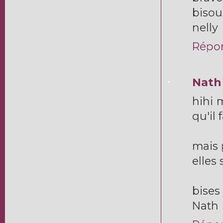
bisou
nelly
Répo
Nath 
hihi m
qu'il
mais 
elles
bises
Nath