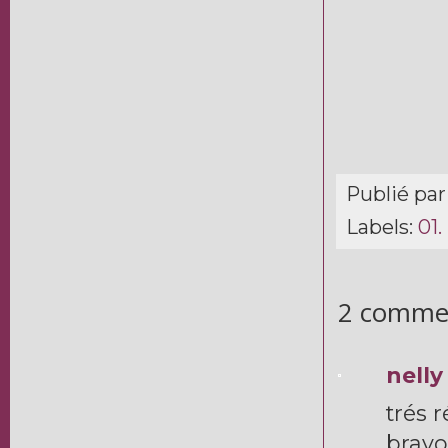
Publié pa
Labels:
01.
2 commen
nelly
trés r
bravo