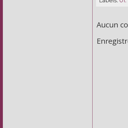
Labels:
01.
Aucun c
Enregist