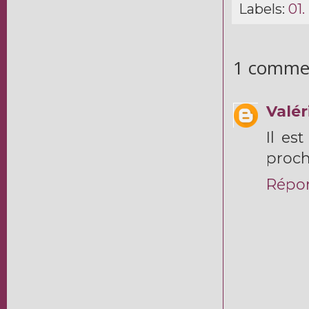
Labels:
01.
1 commen
Valér
Il es
proch
Répo